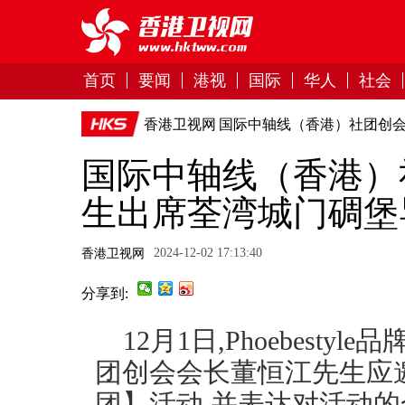
首页
要闻
港视
国际
华人
社会
香港卫视网
国际中轴线（香港）社团创
国际中轴线（香港）
生出席荃湾城门碉堡
2024-12-02 17:13:40
香港卫视网
分享到:
12月1日,Phoebest
团创会会长董恒江先生应
团】活动,并表达对活动