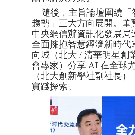
隨後，主旨論壇圍繞「智
趨勢」三大方向展開。董
中央網信辦資訊化發展局
全面擁抱智慧經濟新時代
向城（北大 / 清華明星創
會專家）分享 AI 在全
（北大創新學社副社長）
實踐探索。