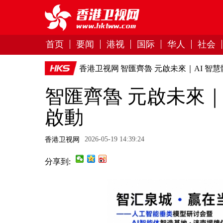
首页
要闻
港视
国际
华人
社会
香港卫视网
智匯齊魯 元啟未來｜AI 智
智匯齊魯 元啟未來｜
啟動
2026-05-19 14:39:24
香港卫视网
分享到: