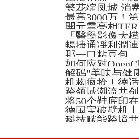
繁花绽凤城 消
開元雲亮相TERA-
解码"美味与健
将50个鞋底印
德国宝破壁机丨