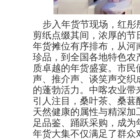
步入年货节现场，红彤
剪纸点缀其间，浓厚的节
年货摊位有序排布，从河
珍品，到全国各地特色农
质卓越的年货盛宴。市民
声、推介声、谈笑声交织
的蓬勃活力。中喀农业带
引人注目，桑叶茶、桑葚
天然健康的属性与精深加
足品鉴、踊跃采购，成为
年货大集不仅满足了群众