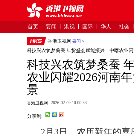
首页
要闻
港视
国际
华人
社会
香港卫视网
要闻
>
科技兴农筑梦桑蚕 年货盛会赋能振兴—中喀农业闪
科技兴农筑梦桑蚕 
农业闪耀2026河南
景
2026-02-09 10:00:53
香港卫视网
分享到:
2月3日，农历新年的喜