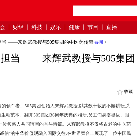
会
财经
科技
娱乐
健康
节目
直播
担当 ——来辉武教授与505集团的中医药传奇
要闻
>
担当 ——来辉武教授与505集团
收藏
的领军者、505集团创始人来辉武教授,以其数十载的不懈耕耘,为
动范本。翻开505集团36周年庆典的相册,员工们身姿挺拔、眼
一位领路人共同谱写的奋斗诗篇。来辉武教授不仅将古老的中医药
孝诚信"的中华价值观融入国际交往,在世界舞台上展现了一位中国民