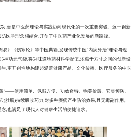
的成功,更是中医药理论与实践迈向现代化的一次重要突破。这一创新
代预防医学理念相结合,开创了中医药产业化发展的新路径。
周易》《伤寒论》等中医典籍,发现传统中医"内病外治"理论与现
5神功元气袋,将54味道地药材科学配伍,浓缩于方寸之间的创新设
发新生,更开创性地构建起涵盖健康产品、文化传播、医疗服务的中医
廉"——使用简单、佩戴方便、功效奇特、物美价廉。它集预防、
穴(肚脐)持续吸收药力,对多种疾病产生防治效果,且无毒副作用。
理念,也满足了现代人对健康生活的便捷追求。