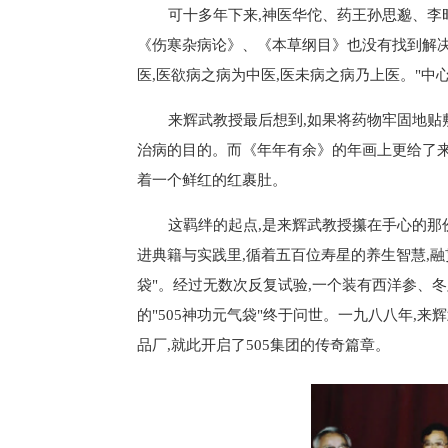
可十多年下来,神医华佗、药王孙思邈、李
《伤寒杂病论》、《本草纲目》也没有找到解决
医,医欲病之病为中医,医未病之病乃上医。"中
来辉武教授最后想到,如果将药物牢固地贴敷
治病的目的。而《年年有余》的年画上更给了来
着一个鲜红的红裹肚。
这羁绊的起点,是来辉武教授攥在手心的那
进典籍与实践里,循着五百位寿星的养生智慧,融
袋"。经过无数次反复试验,一个装有西洋参、冬
的"505神功元气袋"终于问世。一九八八年,
品厂,就此开启了505集团的传奇篇章。