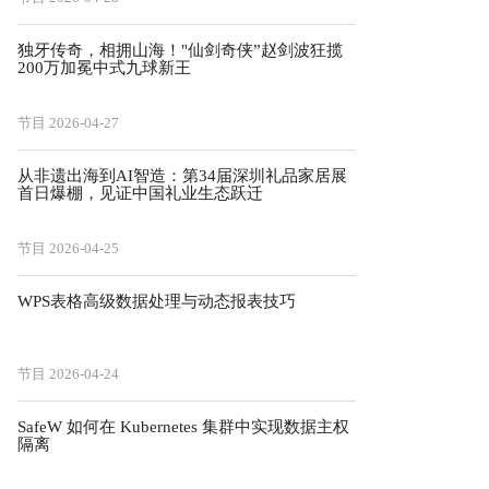
独牙传奇，相拥山海！"仙剑奇侠”赵剑波狂揽
200万加冕中式九球新王
节目
2026-04-27
从非遗出海到AI智造：第34届深圳礼品家居展
首日爆棚，见证中国礼业生态跃迁
节目
2026-04-25
WPS表格高级数据处理与动态报表技巧
节目
2026-04-24
SafeW 如何在 Kubernetes 集群中实现数据主权
隔离