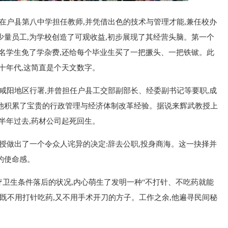
他在户县第八中学担任教师,并凭借出色的技术与管理才能,兼任校办
少量员工,为学校创造了可观收益,初步展现了其经营头脑。第一个
千名学生免了学杂费,还给每个毕业生买了一把撅头、一把铁锨。此
十年代,这简直是个天文数字。
、咸阳地区行署,并曾担任户县工交部副部长、经委副书记等要职,成
他积累了宝贵的行政管理与经济体制改革经验。据说来辉武教授上
半年过去,药材公司起死回生。
教授做出了一个令众人诧异的决定:辞去公职,投身商海。这一抉择并
的使命感。
卫生条件落后的状况,内心萌生了发明一种"不打针、不吃药就能
找既不用打针吃药,又不用手术开刀的方子。工作之余,他遍寻民间秘