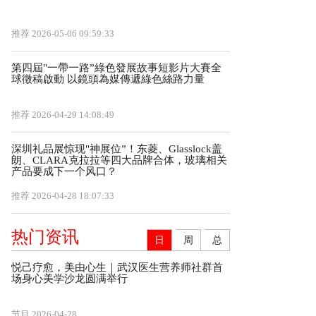
推荐
2026-05-06 09:59:33
第四屆"一帶一路”綠色發展故事短影片大賽全
球徵稿啟動 以鏡頭為媒傳遞綠色絲路力量
推荐
2026-04-29 14:08:49
深圳礼品展惊现"神展位”！东菱、Glasslock盖
朗、CLARA克拉拉等四大品牌合体，玻璃相关
产品要成下一个风口？
推荐
2026-04-28 18:07:33
热门资讯
日
周
总
悦己疗愈，美由心生｜武汉医生营养师社群首
场身心美学沙龙圆满举行
节目
2026-04-28