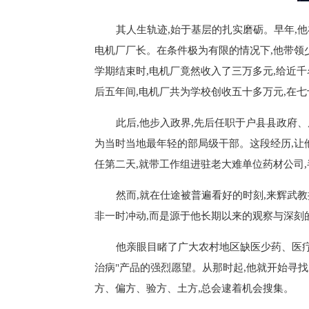
其人生轨迹,始于基层的扎实磨砺。早年,
电机厂厂长。在条件极为有限的情况下,他带领
学期结束时,电机厂竟然收入了三万多元,给近
后五年间,电机厂共为学校创收五十多万元,在七
此后,他步入政界,先后任职于户县县政府
为当时当地最年轻的部局级干部。这段经历,让
任第二天,就带工作组进驻老大难单位药材公司,
然而,就在仕途被普遍看好的时刻,来辉武
非一时冲动,而是源于他长期以来的观察与深刻
他亲眼目睹了广大农村地区缺医少药、医疗
治病"产品的强烈愿望。从那时起,他就开始寻
方、偏方、验方、土方,总会逮着机会搜集。