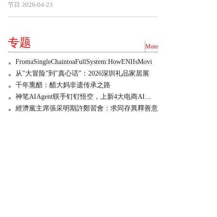
节目
2026-04-23
专题
More
FromaSingleChaintoaFullSystem:HowENIIsMovi
从"大冒险”到"真心话”：2026深圳礼品家居展
千年熏醋：醋大妈非遗传承之路
神笔AIAgent联手钉钉悟空，上新4大电商AI技能
經濟黨主席張采明期許鄭習會：求同存異釋善意