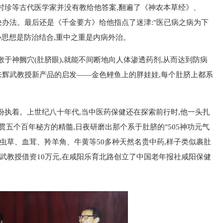
时珍等古代医学家并没有教给他答案,翻遍了《神农本草经》、
办法。最后还是《千金要方》给他指点了迷津:"医已病之病为下
心思想是防治结合,重中之重是内病外治。
于神阙穴(肚脐眼),就能不间断地向人体渗透药剂,从而达到防病
辉武教授新产品的启发——金色鲤鱼上的胖娃娃,每个肚脐上都系
份执着。上世纪八十年代,当中医药保健还在探索前行时,他一头扎
贯五个百年秘方的精髓,日夜研磨出那个系于肚脐的"505神功元气
虫草、血茸、羚羊角、牛黄等50多种天然名贵中药,样子类似裹肚
来辉武教授借资10万元,在咸阳乐育北路创立了中国老年报社咸阳保健