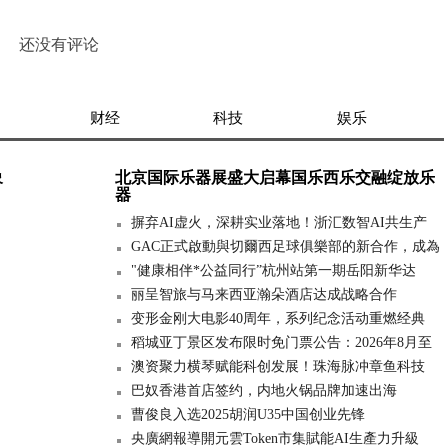
还没有评论
财经
科技
娱乐
象
北京国际乐器展盛大启幕国乐西乐交融绽放乐
器
摒弃AI虚火，深耕实业落地！浙汇数智AI共生产
GAC正式啟動與切爾西足球俱樂部的新合作，成為
"健康相伴*公益同行”杭州站第一期岳阳新华达
丽呈智旅与马来西亚瀚朵酒店达成战略合作
变形金刚大电影40周年，系列纪念活动重燃经典
稻城亚丁景区发布限时免门票公告：2026年8月至
澳资聚力横琴赋能科创发展！珠海脉冲章鱼科技
巴奴香港首店签约，内地火锅品牌加速出海
曹俊良入选2025胡润U35中国创业先锋
央廣網報導開元雲Token市集賦能AI生產力升級