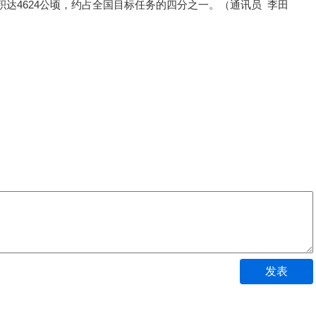
达4624公顷，约占全国目标任务的四分之一。（通讯员 李田
发表