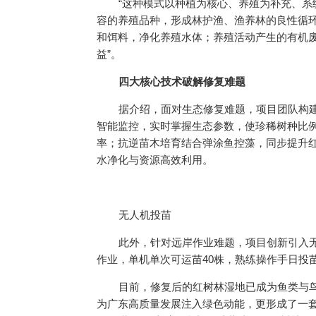
“这种模式以种植为核心、养殖为补充、
容的养殖品种，形成林护渔、渔养林的良性循环
和饵料，净化养殖水体；养殖活动产生的有机废
益”。
四大核心技术破解修复难题
据介绍，面对生态修复难题，项目团队构
智能监控，实时掌握生态参数，使珍稀树种比例
率；抗逆苗木培育结合弹涂鱼控藻，同步提升
水净化与资源高效利用。
无人机投苗
此外，针对远岸作业难题，项目创新引入
作业，单机单次可运苗40株，熟练操作手日投苗
目前，修复后的红树林湿地已成为鱼类与
为广东高质量发展注入绿色动能，更形成了一套