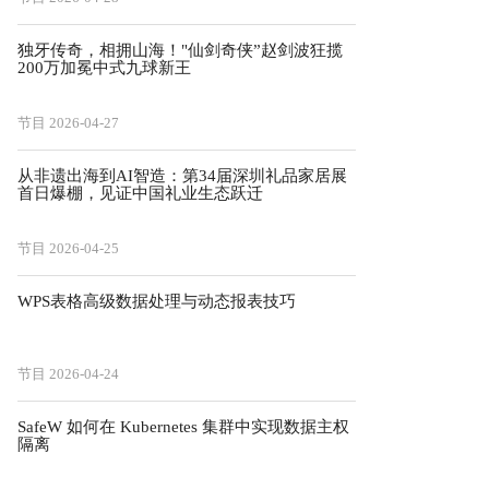
独牙传奇，相拥山海！"仙剑奇侠”赵剑波狂揽
200万加冕中式九球新王
节目
2026-04-27
从非遗出海到AI智造：第34届深圳礼品家居展
首日爆棚，见证中国礼业生态跃迁
节目
2026-04-25
WPS表格高级数据处理与动态报表技巧
节目
2026-04-24
SafeW 如何在 Kubernetes 集群中实现数据主权
隔离