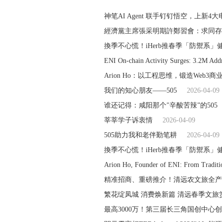
神笔AI Agent 联手钉钉悟空，上新
經濟黨主席張采明期許鄭習會：求同存
換季不心慌！iHerb推春季「防禦系」
ENI On-chain Activity Surges: 3.2M Addr
Arion Ho：以工程思维，锻造Web3
我们的知心朋友——505
2026-04-09
谁还记得：咸阳那个"辛酸苦辣”的505
莘莘学子诉衷情
2026-04-09
505助力我和老伴勤笔耕
2026-04-09
換季不心慌！iHerb推春季「防禦系」
Arion Ho, Founder of ENI: From Traditio
精准招商、重磅推介！清远农文旅全产
繁花绽凤城 消费焕新篇 清远春季文旅
最高3000万！第三届长三角国创中心