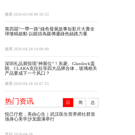
推荐
2026-05-06 09:59:33
第四屆"一帶一路”綠色發展故事短影片大賽全
球徵稿啟動 以鏡頭為媒傳遞綠色絲路力量
推荐
2026-04-29 14:08:49
深圳礼品展惊现"神展位”！东菱、Glasslock盖
朗、CLARA克拉拉等四大品牌合体，玻璃相关
产品要成下一个风口？
推荐
2026-04-28 18:07:33
热门资讯
日
周
总
悦己疗愈，美由心生｜武汉医生营养师社群首
场身心美学沙龙圆满举行
节目
2026-04-28