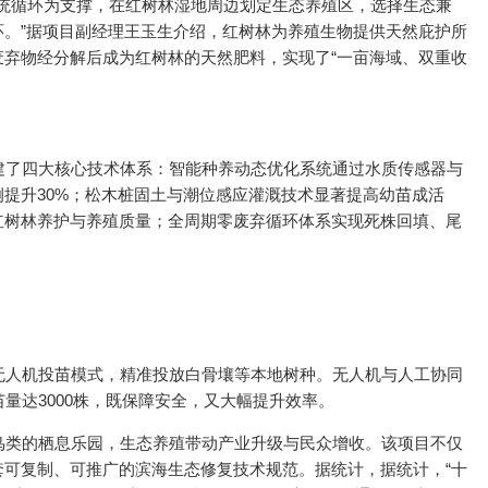
系统循环为支撑，在红树林湿地周边划定生态养殖区，选择生态兼
。”据项目副经理王玉生介绍，红树林为养殖生物提供天然庇护所
弃物经分解后成为红树林的天然肥料，实现了“一亩海域、双重收
建了四大核心技术体系：智能种养动态优化系统通过水质传感器与
提升30%；松木桩固土与潮位感应灌溉技术显著提高幼苗成活
红树林养护与养殖质量；全周期零废弃循环体系实现死株回填、尾
无人机投苗模式，精准投放白骨壤等本地树种。无人机与人工协同
量达3000株，既保障安全，又大幅提升效率。
鸟类的栖息乐园，生态养殖带动产业升级与民众增收。该项目不仅
可复制、可推广的滨海生态修复技术规范。据统计，据统计，“十