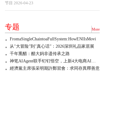
节目
2026-04-23
专题
More
FromaSingleChaintoaFullSystem:HowENIIsMovi
从"大冒险”到"真心话”：2026深圳礼品家居展
千年熏醋：醋大妈非遗传承之路
神笔AIAgent联手钉钉悟空，上新4大电商AI技能
經濟黨主席張采明期許鄭習會：求同存異釋善意