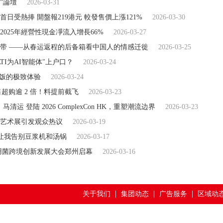
源”論壇
2026-03-31
日受熱捧 開盤報219港元 較發售價上漲121%
2026-03-30
025年經營性現金凈流入增長66%
2026-03-27
带 ——从春运返程的后备箱看中国人的情感迁徙
2026-03-25
EATI为AI智能体"上户口？
2026-03-24
碗饭的极致体验
2026-03-24
售超购逾 2 倍！料提前截飞
2026-03-23
运 登陆 2026 ComplexCon HK，重塑潮流边界
2026-03-23
炘艺术展引发观众热议
2026-03-19
让我告别豆浆机和汤锅
2026-03-17
食用菌跨境创新发展大会郑州启幕
2026-03-16
关于我们
集团动态
广告服务
区域动