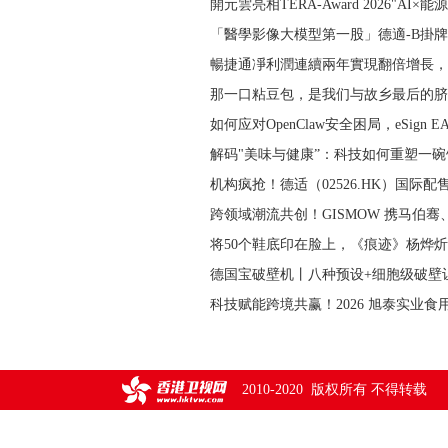
開元雲亮相TERA-Award 2026"AI×能
「醫學影像大模型第一股」德適-B掛牌首
暢捷通凈利潤連續兩年實現翻倍增長，2
那一口粘豆包，是我们与故乡最后的脐
如何应对OpenClaw安全困局，eSign 
解码"美味与健康”：科技如何重塑一
机构疯抢！德适（02526.HK）国际配
跨领域潮流共创！GISMOW 携马伯骞、马清
将50个鞋底印在脸上，《痕迹》杨烨
德国宝破壁机丨八种预设+细胞级破壁
科技赋能跨境共赢！2026 旭泰实业
2010-2020 版权所有 不得转载