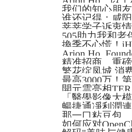
Arion Ho
我们的知心朋友—
谁还记得：咸阳那
莘莘学子诉衷情
505助力我和老
精准招商、重磅
繁花绽凤城 消
開元雲亮相TERA-