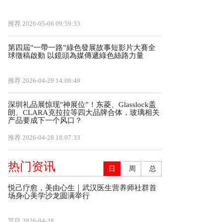
推荐
2026-05-06 09:59:33
第四屆"一帶一路”綠色發展故事短影片大賽全
球徵稿啟動 以鏡頭為媒傳遞綠色絲路力量
推荐
2026-04-29 14:08:49
深圳礼品展惊现"神展位”！东菱、Glasslock盖
朗、CLARA克拉拉等四大品牌合体，玻璃相关
产品要成下一个风口？
推荐
2026-04-28 18:07:33
热门资讯
日
周
总
悦己疗愈，美由心生｜武汉医生营养师社群首
场身心美学沙龙圆满举行
节目
2026-04-28