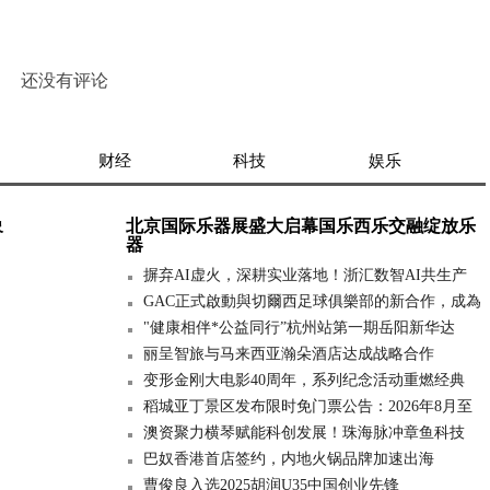
还没有评论
财经
科技
娱乐
象
北京国际乐器展盛大启幕国乐西乐交融绽放乐
器
摒弃AI虚火，深耕实业落地！浙汇数智AI共生产
GAC正式啟動與切爾西足球俱樂部的新合作，成為
"健康相伴*公益同行”杭州站第一期岳阳新华达
丽呈智旅与马来西亚瀚朵酒店达成战略合作
变形金刚大电影40周年，系列纪念活动重燃经典
稻城亚丁景区发布限时免门票公告：2026年8月至
澳资聚力横琴赋能科创发展！珠海脉冲章鱼科技
巴奴香港首店签约，内地火锅品牌加速出海
曹俊良入选2025胡润U35中国创业先锋