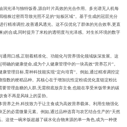
油润光泽与独特饭香,源自叶片高效的光合作用。多光谱无人机每
中因植株过密而导致光照不足的“短板区域”。基于生成的冠层光分
域进行精准调控,改善通风透光。这不仅优化了群体的光合效率,更直
吡咯啉)的合成,同时提升了米粒的透明度与光泽感。对生长环境的数字
。
与通用口感,正朝着精准化、功能化与营养强化领域纵深发展。这
起明确的健康使命,成为个人健康管理中的一块高效“营养芯片”。
健康管理目标,育种科技能实现“定向培育”。例如,通过精准调控淀
糖指数的粳稻品种。其核心在于增加抗性淀粉或优化直链淀粉比
需要管理血糖的人群,无需彻底放弃主食,也能在享受米饭带来的碳
康饮食不再是风味上的妥协。
本营养之外,科技致力于让主食成为高效营养载体。利用生物强化
缺乏的必需微量元素。例如,通过品种选育与农艺结合生产的“天然
度高。这使一碗米饭超越了碳水化合物来源的单一角色,成为一种便