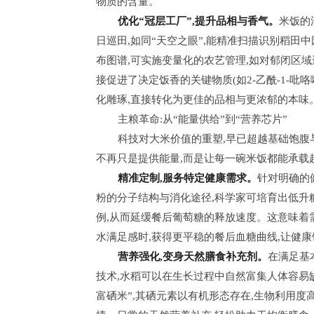
物质的含量。
优化“冠层工厂”,提升品相与香气。
米饭的
日巡田,如同“天空之眼”,能精准扫描识别稻田
布图谱,可实施变量化的农艺管理,如对郁闭区
接促进了决定饭香的关键物质(如2-乙酰-1-
化雕琢,直接转化为更佳的品相与更浓郁的本味
主粮革命:从“能量供给”到“营养芯片”
科技对大米价值的重塑,早已超越基础饱腹
不再只是提供能量,而是让每一碗米饭都能承载
精准定制,服务特定健康需求。
针对明确的
粉的分子结构与消化途径,科学家可培育出低升
例,从而延缓餐后葡萄糖的释放速度。这意味着
水满足感时,获得更平稳的餐后血糖曲线,让健
营养强化,变身天然膳食补充剂。
在满足基
技术,水稻可以在生长过程中自然富集人体容易
富硒米”,其硒元素以有机形态存在,生物利用