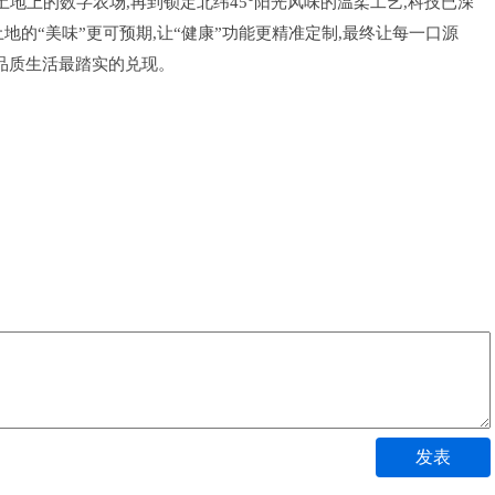
地上的数字农场,再到锁定北纬45°阳光风味的温柔工艺,科技已深
的“美味”更可预期,让“健康”功能更精准定制,最终让每一口源
品质生活最踏实的兑现。
发表