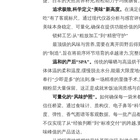
捷、日常的天然营养补充,轻松助力于均衡膳食
追求极致,科学定义“美味”新高度。
在满足
吃”有了客观标尺。通过现代仪器分析与感官评
美味本身稳定、可量化,确保在提供功能价值的同
锁鲜工艺:从“粗放加工”到“精密守护”
最顶级的风味与营养,需要在离开田野后得
的“制造”,旨在将前序环节培育的卓越潜力,完
温和的产后“SPA”。
传统的曝晒与高温烘干
体体温的柔和温度,缓慢脱去水分,能最大限度地
奉行“少即是多”的法则,像一场精准的显微手术
糊粉层大量保留。这正是成就米饭油润质感与
可量化的“风味护照”。
如何确保每一袋米
信任桥梁。通过食味计、质构仪、电子鼻等“科
度、弹性、香气图谱等客观数据。每一批产品都
不仅实现了从“经验判断”到“标准交付”的跨越
味峰值的产品送达。