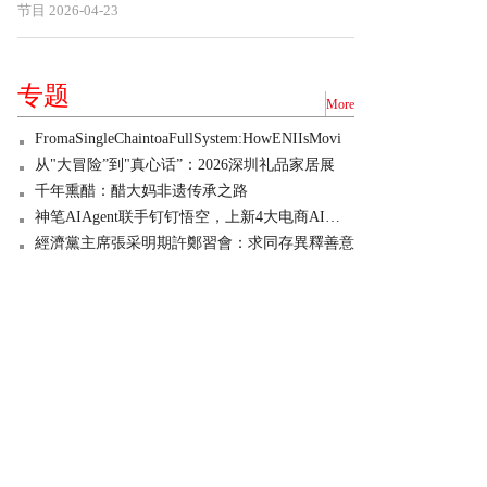
节目
2026-04-23
专题
More
FromaSingleChaintoaFullSystem:HowENIIsMovi
从"大冒险”到"真心话”：2026深圳礼品家居展
千年熏醋：醋大妈非遗传承之路
神笔AIAgent联手钉钉悟空，上新4大电商AI技能
經濟黨主席張采明期許鄭習會：求同存異釋善意