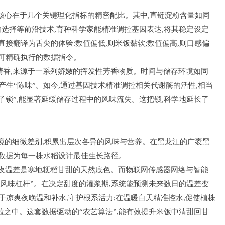
核心在于几个关键理化指标的精密配比。其中,直链淀粉含量如同
助选择等前沿技术,育种科学家能精准调控基因表达,将其稳定设定
,直接翻译为舌尖的体验:数值偏低,则米饭黏软;数值偏高,则口感偏
组可精确执行的数据指令。
清香,来源于一系列娇嫩的挥发性芳香物质。时间与储存环境如同
产生“陈味”。如今,通过基因技术精准调控相关代谢酶的活性,相当
子锁”,能显著延缓储存过程中的风味流失。这把锁,科学地延长了
。
境的细微差别,积累出层次各异的风味与营养。在黑龙江的广袤黑
过数据为每一株水稻设计最佳生长路径。
夜温差是寒地粳稻甘甜的天然底色。而物联网传感器网络与智能
“风味杠杆”。在决定甜度的灌浆期,系统能预测未来数日的温差变
于凉爽夜晚温和补水,守护根系活力;在温暖白天精准控水,促使植株
粒之中。这套数据驱动的“农艺算法”,能有效提升米饭中清甜回甘