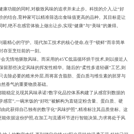
。
健康功能的同时,对极致风味的追求并未止步。科技的介入,让“好
价的结合,育种家可以精准筛选出食味值更高的品种。其目标是让
时,绝不在感官体验上做出让步,实现“健康”与“美味”的兼得。
到最精心的守护。现代加工技术的核心使命,在于“锁鲜”而非简单
整封存至烹饪前的一刻。
会无情地驱散风味。而采用的45℃低温循环烘干技术,则以接近人
保留那些决定风味的挥发性精华。随后的“柔性多道轻碾”工艺,则
,只去除必要的糙米外层,而将富含脂肪、蛋白质与维生素的胚芽与
自然香气的重要物质基础。
都能稳定兑现其风味承诺?数字化品控体系构建了从感官到数据的
学感官”,一碗米饭的“好吃”被解构为直链淀粉含量、蛋白质、硬
由此获得自己独有的数字化“风味护照”,精准标注其品质坐标。这
,更能依据这份护照,在加工与流通环节进行智能决策,力求将处于风