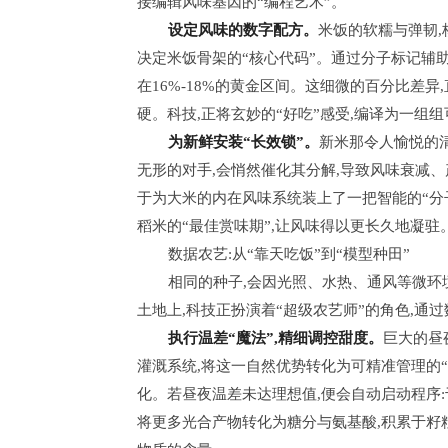
接编辑风味基因的“编程艺术”。
设定风味的数字配方。
米饭的软糯与弹韧,
决定米饭骨架的“核心代码”。通过分子标记辅
在16%-18%的黄金区间。这细微的百分比差异
硬。科技,正将玄妙的“好吃”感受,编译为一组
为新鲜安装“长效锁”。
新米那令人愉悦的
无形的对手,会悄然催化其分解,导致风味衰减、
于为大米的内在风味系统装上了一把智能的“分
稻米的“最佳赏味期”,让风味得以更长久地凝驻
数据农艺:从“靠天吃饭”到“模型种田”
相同的种子,会因光照、水热、通风等微环
土地上,科技正扮演着“超级农艺师”的角色,通
执行温差“魔法”,精细调控甜度。
巨大的昼
灌溉系统,将这一自然优势转化为可精准管理的
化。若昼夜温差未达理想值,便会自动启动程序:
将更多光合产物转化为糖分与氨基酸,积累于籽