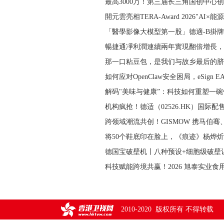
最高3000万！第三届长三角国创中心
開元雲亮相TERA-Award 2026"AI×能
「醫學影像大模型第一股」德適-B掛牌首
暢捷通凈利潤連續兩年實現翻倍增長，2
那一口粘豆包，是我们与故乡最后的脐
如何应对OpenClaw安全困局，eSign 
解码"美味与健康”：科技如何重塑一
机构疯抢！德适（02526.HK）国际配
跨领域潮流共创！GISMOW 携马伯骞、马清
将50个鞋底印在脸上，《痕迹》杨烨
德国宝破壁机丨八种预设+细胞级破壁
科技赋能跨境共赢！2026 旭泰实业
2010-2020 版权所有 不得转载