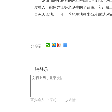
从编辑寒地粳稻的风味基因代码,到优化黑土
度融入一碗黑龙江好米诞生的全链路。它让黑土地
自冰天雪地、一年一季的寒地粳米饭,都成为对
分享到:
一键登录
至少输入5个字符
表情