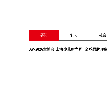
要闻
华人
社会
AW2026童博会·上海少儿时尚周--全球品牌形