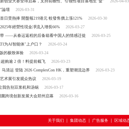
创新创业大赛全球启幕，支持前瞻性、引领性项目落地生"金”
2026-04-03
源”論壇
2026-03-31
日受熱捧 開盤報219港元 較發售價上漲121%
2026-03-30
025年經營性現金凈流入增長66%
2026-03-27
带 ——从春运返程的后备箱看中国人的情感迁徙
2026-03-25
EATI为AI智能体"上户口？
2026-03-24
碗饭的极致体验
2026-03-24
售超购逾 2 倍！料提前截飞
2026-03-23
运 登陆 2026 ComplexCon HK，重塑潮流边界
2026-03-23
炘艺术展引发观众热议
2026-03-19
让我告别豆浆机和汤锅
2026-03-17
食用菌跨境创新发展大会郑州启幕
2026-03-16
关于我们
集团动态
广告服务
区域动