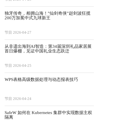
独牙传奇，相拥山海！"仙剑奇侠”赵剑波狂揽
200万加冕中式九球新王
节目
2026-04-27
从非遗出海到AI智造：第34届深圳礼品家居展
首日爆棚，见证中国礼业生态跃迁
节目
2026-04-25
WPS表格高级数据处理与动态报表技巧
节目
2026-04-24
SafeW 如何在 Kubernetes 集群中实现数据主权
隔离