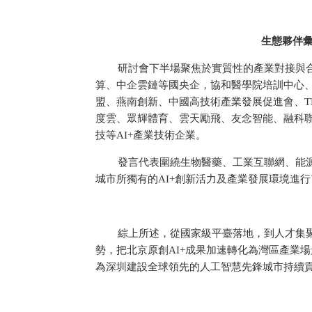
生態夥伴彙
研討會下半場聚焦於實質性的產業對接與
算、中企雲鏈等國央企，協和醫學院培訓中心
盟、燕南創新、中國高技術產業發展促進會、T
度雲、眾輝體育、雲天勵飛、友念智能、融科
技等AI+產業技術企業。
發言代表圍繞生物醫藥、工業互聯網、能
城市所獨有的AI+創新活力及產業發展環境進
綜上所述，從國家級平臺落地，到人才集聚
勢，把北京原創AI+成果加速轉化為灣區產業
為深圳建設全球領先的人工智慧先鋒城市持續貢