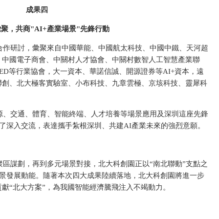
成果四
聚，共商"AI+產業場景"先鋒行動
合作研討，彙聚來自中國華能、中國航太科技、中國中鐵、天河超
、中國電子商會、中關村人才協會、中關村數智人工智慧產業聯
ED等行業協會，大一資本、華諾信誠、開源證券等AI+資本，遠
聯創、北大極客實驗室、小布科技、九章雲極、京垓科技、靈犀科
源、交通、體育、智能終端、人才培養等場景應用及深圳這座先鋒
行了深入交流，表達攜手紮根深圳、共建AI產業未來的強烈意願。
區謀劃，再到多元場景對接，北大科創園正以“南北聯動”支點之
場景發展動能。隨著本次四大成果陸續落地，北大科創園將進一步
獻“北大方案”，為我國智能經濟騰飛注入不竭動力。