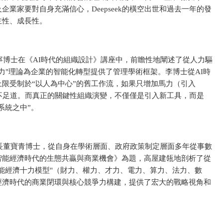
業家要對自身充滿信心，Deepseek的橫空出世和過去一年的發
主性、成長性。
寧博士在《AI時代的組織設計》講座中，前瞻性地闡述了從人力驅
力"理論為企業的智能化轉型提供了管理學術框架。李博士從AI時
限受制於“以人為中心”的舊工作流，如果只增加馬力（引入
不足道。而真正的關鍵性組織演變，不僅僅是引入新工具，而是
系統之中”。
長董寶青博士，從自身在學術層面、政府政策制定層面多年從事數
智能經濟時代的生態共贏與商業機會》為題，高屋建瓴地剖析了從
能經濟十力模型"（財力、權力、才力、電力、算力、法力、數
經濟時代的商業閉環與核心競爭力構建，提供了宏大的戰略視角和