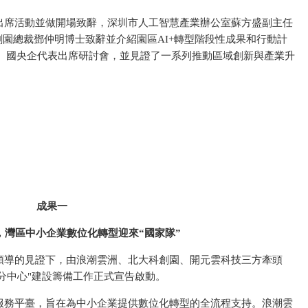
出席活動並做開場致辭，深圳市人工智慧產業辦公室蘇方盛副主任
園總裁鄧仲明博士致辭並介紹園區AI+轉型階段性成果和行動計
家、國央企代表出席研討會，並見證了一系列推動區域創新與產業升
成果一
，灣區中小企業數位化轉型迎來“國家隊”
領導的見證下，由浪潮雲洲、北大科創園、開元雲科技三方牽頭
分中心"建設籌備工作正式宣告啟動。
服務平臺，旨在為中小企業提供數位化轉型的全流程支持。浪潮雲