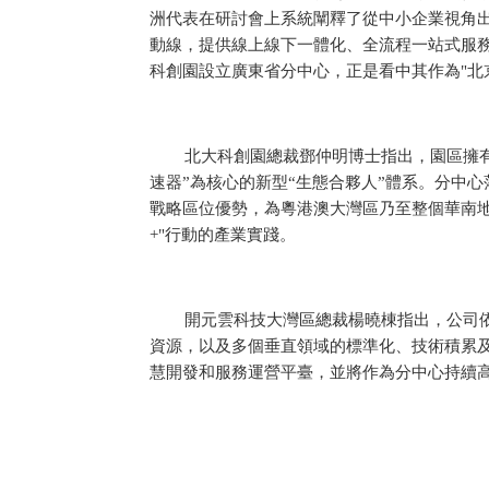
洲代表在研討會上系統闡釋了從中小企業視角
動線，提供線上線下一體化、全流程一站式服務，
科創園設立廣東省分中心，正是看中其作為"北
北大科創園總裁鄧仲明博士指出，園區擁有
速器”為核心的新型“生態合夥人”體系。分中
戰略區位優勢，為粵港澳大灣區乃至整個華南
+"行動的產業實踐。
開元雲科技大灣區總裁楊曉棟指出，公司
資源，以及多個垂直領域的標準化、技術積累及落地經
慧開發和服務運營平臺，並將作為分中心持續