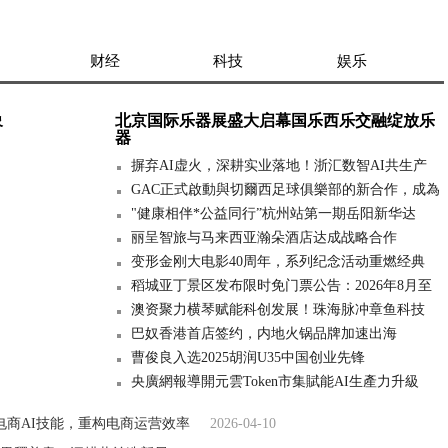
财经
科技
娱乐
象
北京国际乐器展盛大启幕国乐西乐交融绽放乐
器
摒弃AI虚火，深耕实业落地！浙汇数智AI共生产
GAC正式啟動與切爾西足球俱樂部的新合作，成為
"健康相伴*公益同行”杭州站第一期岳阳新华达
丽呈智旅与马来西亚瀚朵酒店达成战略合作
变形金刚大电影40周年，系列纪念活动重燃经典
稻城亚丁景区发布限时免门票公告：2026年8月至
澳资聚力横琴赋能科创发展！珠海脉冲章鱼科技
巴奴香港首店签约，内地火锅品牌加速出海
曹俊良入选2025胡润U35中国创业先锋
央廣網報導開元雲Token市集賦能AI生產力升級
4大电商AI技能，重构电商运营效率
2026-04-10