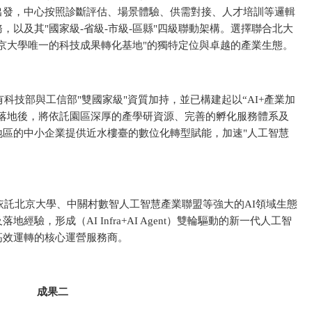
出發，中心按照診斷評估、場景體驗、供需對接、人才培訓等邏輯
以及其"國家級-省級-市級-區縣"四級聯動架構。選擇聯合北大
京大學唯一的科技成果轉化基地"的獨特定位與卓越的產業生態。
科技部與工信部"雙國家級"資質加持，並已構建起以“AI+產業加
心落地後，將依託園區深厚的產學研資源、完善的孵化服務體系及
地區的中小企業提供近水樓臺的數位化轉型賦能，加速"人工智慧
依託北京大學、中關村數智人工智慧產業聯盟等強大的AI領域生態
驗，形成（AI Infra+AI Agent）雙輪驅動的新一代人工智
高效運轉的核心運營服務商。
成果二