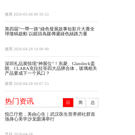
推荐
2026-05-06 09:59:33
第四屆"一帶一路”綠色發展故事短影片大賽全
球徵稿啟動 以鏡頭為媒傳遞綠色絲路力量
推荐
2026-04-29 14:08:49
深圳礼品展惊现"神展位”！东菱、Glasslock盖
朗、CLARA克拉拉等四大品牌合体，玻璃相关
产品要成下一个风口？
推荐
2026-04-28 18:07:33
热门资讯
日
周
总
悦己疗愈，美由心生｜武汉医生营养师社群首
场身心美学沙龙圆满举行
节目
2026-04-28