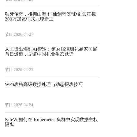
独牙传奇，相拥山海！"仙剑奇侠”赵剑波狂揽
200万加冕中式九球新王
节目
2026-04-27
从非遗出海到AI智造：第34届深圳礼品家居展
首日爆棚，见证中国礼业生态跃迁
节目
2026-04-25
WPS表格高级数据处理与动态报表技巧
节目
2026-04-24
SafeW 如何在 Kubernetes 集群中实现数据主权
隔离