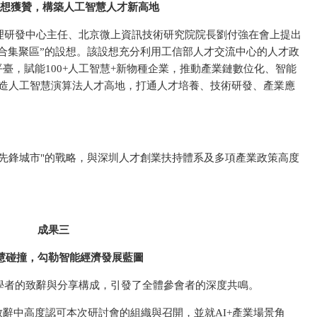
想獲贊，構築人工智慧人才新高地
理研發中心主任、北京微上資訊技術研究院院長劉付強在會上提出
合集聚區”的設想。該設想充分利用工信部人才交流中心的人才政
臺，賦能100+人工智慧+新物種企業，推動產業鏈數位化、智能
打造人工智慧演算法人才高地，打通人才培養、技術研發、產業應
先鋒城市"的戰略，與深圳人才創業扶持體系及多項產業政策高度
成果三
慧碰撞，勾勒智能經濟發展藍圖
學者的致辭與分享構成，引發了全體參會者的深度共鳴。
致辭中高度認可本次研討會的組織與召開，並就AI+產業場景角