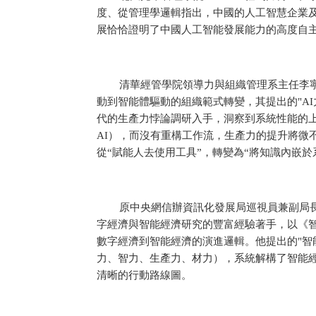
度、從管理學邏輯指出，中國的人工智慧企業及企
展恰恰證明了中國人工智能發展能力的高度自
清華經管學院領導力與組織管理系主任李
動到智能體驅動的組織範式轉變，其提出的"AI
代的生產力悖論調研入手，洞察到系統性能的上
AI），而沒有重構工作流，生產力的提升將微
從“賦能人去使用工具”，轉變為“將知識內嵌於
原中央網信辦資訊化發展局巡視員兼副局
字經濟與智能經濟研究的豐富經驗著手，以《
數字經濟到智能經濟的演進邏輯。他提出的"智
力、智力、生產力、材力），系統解構了智能
清晰的行動路線圖。