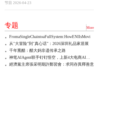
节目
2026-04-23
专题
More
FromaSingleChaintoaFullSystem:HowENIIsMovi
从"大冒险”到"真心话”：2026深圳礼品家居展
千年熏醋：醋大妈非遗传承之路
神笔AIAgent联手钉钉悟空，上新4大电商AI技能
經濟黨主席張采明期許鄭習會：求同存異釋善意