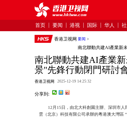
首页
要闻
港视
国际
华人
社
香港卫视网
要闻
>
南北聯動共建AI產業新未
南北聯動共建AI產業新未
景"先鋒行動閉門研討
2025-12-19 14:25:32
香港卫视网
分享到:
12月15日，由北大科創園主辦、深圳市
雲（北京）科技有限公司承辦的粵港澳大灣區 “