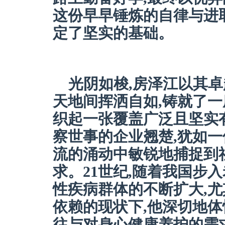
这份早早锤炼的自律与进
定了坚实的基础。
光阴如梭,房泽江以其卓
天地间挥洒自如,铸就了一
织起一张覆盖广泛且坚实
察世事的企业翘楚,犹如一
流的涌动中敏锐地捕捉到
求。21世纪,随着我国步
性疾病群体的不断扩大,
依赖的现状下,他深切地体
往与对身心健康养护的需