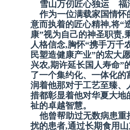
雪山万仞匠心独运 福
作为一位满载家国情怀
意而执着的匠心精神,将“
康”视为自己的神圣职责,
人格信念,胸怀“携手万千
民塑造健康产业”的宏大愿
兴农,期许延长国人寿命”
了一个集约化、一体化的
润着他那对于工艺至臻、
措都彰显着他对华夏大地
祉的卓越智慧。
他曾帮助过无数病患重
扰的患者,通过长期食用山