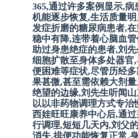
365,通过许多案例显示,
机能逐步恢复,生活质量
发症折磨的糖尿病患者,在
稳中有降,连带着心脑血管
助过身患绝症的患者,刘先
细胞扩散至身体多处器官
便困难等症状,尽管历经多
果甚微,甚至需依赖大剂
绝望的边缘,刘先生听闻
以以非药物调理方式专治
西娃旺旺康养中心后,通
行调理,短短几天内,刘父
消失,排便功能恢复正常,